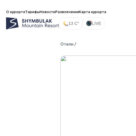
О курорте
Тарифы
Новости
Развлечения
Карта курорта
13 C°
LIVE
Отели
/