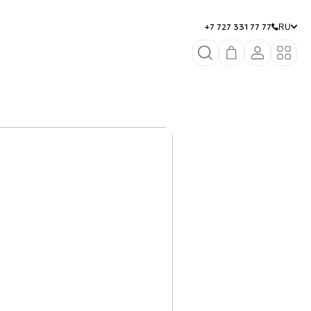
+7 727 331 77 77
RU
мероприятие
правила
о курорте
Очистить